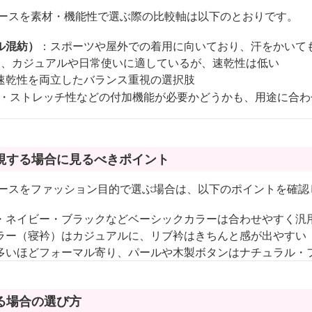
ィースを素材・機能性で選ぶ際の比較軸は以下のとおりです。
ル混紡）
：スポーツや屋外での着用に向いており、汗をかいて
く、カジュアルや日常使いに適しているが、速乾性は低い
速乾性を両立したバランス重視の選択肢
臭・ストレッチ性などの付加機能が必要かどうかも、用途に合わ
視する場合に見るべきポイント
ィースをファッション目的で選ぶ場合は、以下のポイントを確認
・ネイビー・ブラックなどベーシックカラーは合わせやすく汎
ラー（寝衿）はカジュアルに、リブ衿はきちんと感が出やすい
多いほどフォーマル寄り、パールや木製ボタンはナチュラル・
る場合の選び方