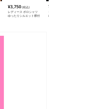
¥
3,750
¥
5,950
¥
4,020
(税込)
(税込)
(税込
レディース ポロシャツ
レディース ポロシャツ
レディース ポ
ゆったりシルエット襟付
ゆったりシルエット襟付
縦リブ編み半袖
き半袖ポロシャツ
き半袖トップス
ロシャツ