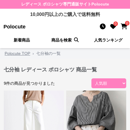
レディース ポロシャツ
専門通販サイト
Polocute
10,000
円以上のご購入で送料無料
0
0
Polocute
新着商品
商品を検索
人気ランキング
Polocute TOP
›
七分袖の一覧
七分袖 レディース ポロシャツ 商品一覧
9
件の商品が見つかりました