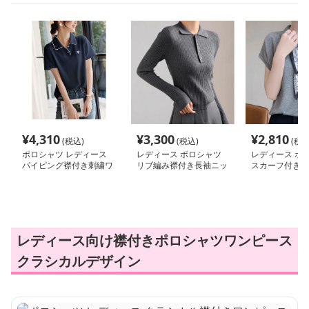
¥
4,310
¥
3,300
¥
2,810
(税込)
(税込)
(税込
ポロシャツ レディース
レディース ポロシャツ
レディース ポ
パイピング襟付き刺繍ワ
リブ編み襟付き長袖ニッ
スカーフ付きニ
ンポイントポロシャツ
トポロシャツ
ポロシャツ
レディース向け襟付きポロシャツワンピース
クラシカルデザイン