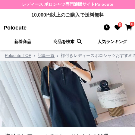
レディース ポロシャツ
専門通販サイト
Polocute
10,000
円以上のご購入で送料無料
0
0
Polocute
新着商品
商品を検索
人気ランキング
Polocute TOP
›
記事一覧
›
襟付きレディースポロシャツおすすめ2