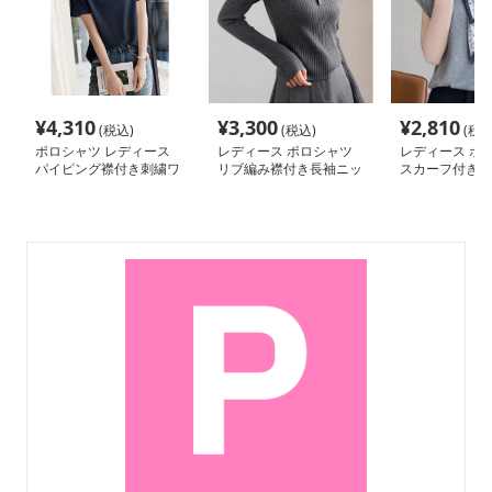
¥
4,310
¥
3,300
¥
2,810
(税込)
(税込)
(税込
ポロシャツ レディース
レディース ポロシャツ
レディース ポ
パイピング襟付き刺繍ワ
リブ編み襟付き長袖ニッ
スカーフ付きニ
ンポイントポロシャツ
トポロシャツ
ポロシャツ