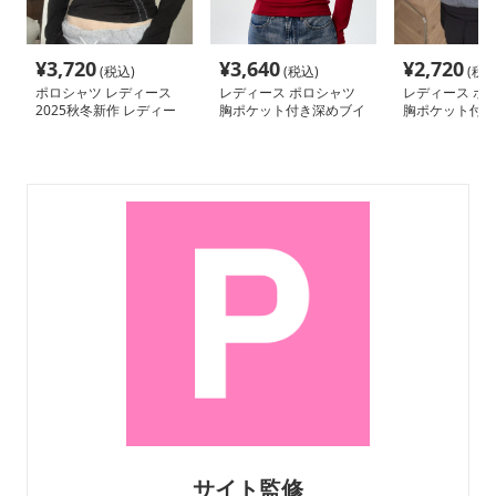
¥
3,720
¥
3,640
¥
2,720
(税込)
(税込)
(税込
ポロシャツ レディース
レディース ポロシャツ
レディース ポ
2025秋冬新作 レディー
胸ポケット付き深めブイ
胸ポケット付き
ス長袖ポロシャツ 黒無
ネック長袖ポロシャツ
トポロシャツ
地配色ステッチ
サイト監修