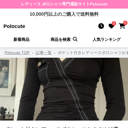
レディース ポロシャツ
専門通販サイト
Polocute
10,000
円以上のご購入で送料無料
0
0
Polocute
新着商品
商品を検索
人気ランキング
Polocute TOP
›
記事一覧
›
ポケット付きレディースポロシャツおす