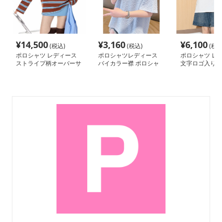
¥
14,500
¥
3,160
¥
6,100
(税込)
(税込)
(税込
ポロシャツ レディース
ポロシャツレディース
ポロシャツ レ
ストライプ柄オーバーサ
バイカラー襟 ポロシャ
文字ロゴ入りバ
イズポロシャツ
ツ レディース 半袖
ポロシャツ