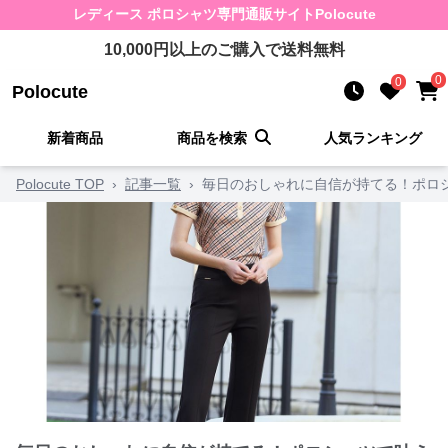
レディース ポロシャツ
専門通販サイト
Polocute
10,000
円以上のご購入で送料無料
0
0
Polocute
新着商品
商品を検索
人気ランキング
Polocute TOP
›
記事一覧
›
毎日のおしゃれに自信が持てる！ポロ