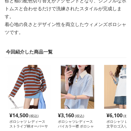
襟と袖の配色切り替えがアクセントとなり、シンプルなボ
トムスと合わせるだけで洗練されたスタイルが完成しま
す。
着心地の良さとデザイン性を両立したウィメンズポロシャ
ツです。
今回紹介した商品一覧
¥
14,500
¥
3,160
¥
6,100
(税込)
(税込)
(税込
ポロシャツ レディース
ポロシャツレディース
ポロシャツ レ
ストライプ柄オーバーサ
バイカラー襟 ポロシャ
文字ロゴ入りバ
イズポロシャツ
ツ レディース 半袖
ポロシャツ