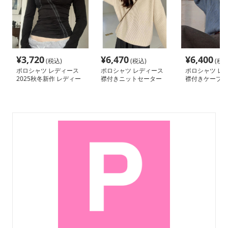
¥
3,720
¥
6,470
¥
6,400
(税込)
(税込)
(税込
ポロシャツ レディース
ポロシャツ レディース
ポロシャツ レ
2025秋冬新作 レディー
襟付きニットセーター
襟付きケーブル
ス長袖ポロシャツ 黒無
レディース 韓国風長袖
ーター女性用上
地配色ステッチ