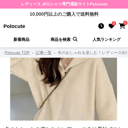
レディース ポロシャツ
専門通販サイト
Polocute
10,000
円以上のご購入で送料無料
0
0
Polocute
新着商品
商品を検索
人気ランキング
Polocute TOP
›
記事一覧
›
冬のおしゃれを楽しむ！レディース向け