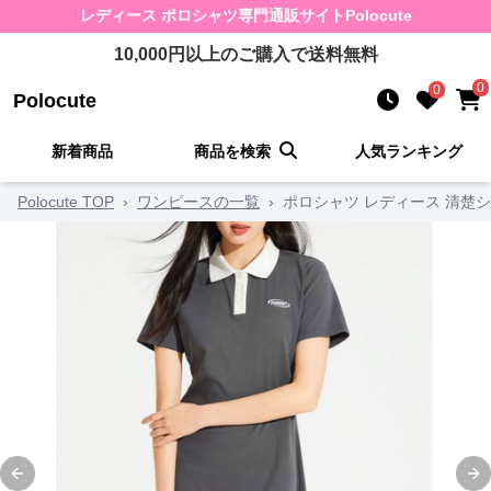
レディース ポロシャツ
専門通販サイト
Polocute
10,000
円以上のご購入で送料無料
0
0
Polocute
新着商品
商品を検索
人気ランキング
Polocute TOP
›
ワンピースの一覧
›
ポロシャツ レディース 清楚
Previous slide
Ne