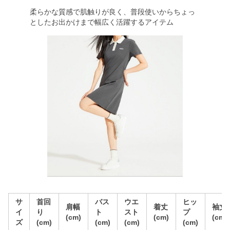
柔らかな質感で肌触りが良く、普段使いからちょっ
としたお出かけまで幅広く活躍するアイテム
サ
首回
バス
ウエ
ヒッ
肩幅
着丈
袖丈
イ
り
ト
スト
プ
(cm)
(cm)
(cm)
ズ
(cm)
(cm)
(cm)
(cm)