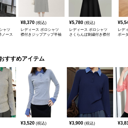
¥
8,370
¥
5,780
¥
5,5
(税込)
(税込)
シャツ
レディース ポロシャツ
レディース ポロシャツ
レデ
衿ノース
襟付きジップアップ半袖
さくらんぼ刺繍付き襟付
ボー
ンピース
ミディ丈ワンピース
き半袖フレアワンピース
ツワ
おすすめアイテム
¥
3,520
¥
3,900
¥
3,8
(税込)
(税込)