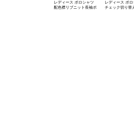
レディース ポロシャツ
レディース ポロ
配色襟リブニット長袖ポ
チェック切り替
ロシャツ
長袖ポロシャツ