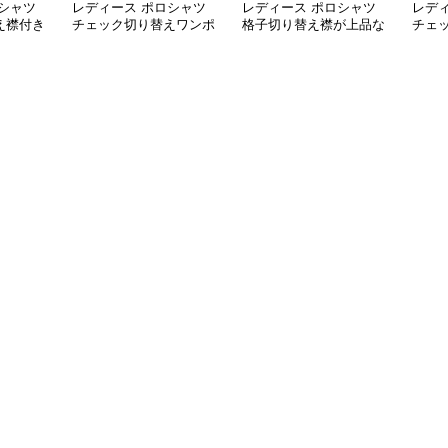
シャツ
レディース ポロシャツ
レディース ポロシャツ
レデ
え襟付き
チェック切り替えワンポ
格子切り替え襟が上品な
チェ
イント刺繍長袖ポロシャ
長袖ポロシャツ
イン
ツ