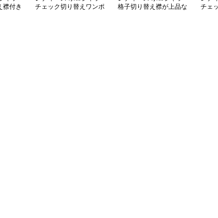
え襟付き
チェック切り替えワンポ
格子切り替え襟が上品な
チェ
イント刺繍長袖ポロシャ
長袖ポロシャツ
イン
ツ