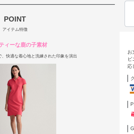
POINT
アイテム特徴
ティーな鹿の子素材
お
で、快適な着心地と洗練された印象を演出
ビ
応
P
G