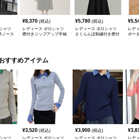
¥
8,370
¥
5,780
¥
5,5
(税込)
(税込)
シャツ
レディース ポロシャツ
レディース ポロシャツ
レデ
衿ノース
襟付きジップアップ半袖
さくらんぼ刺繍付き襟付
ボー
ンピース
ミディ丈ワンピース
き半袖フレアワンピース
ツワ
おすすめアイテム
¥
3,520
¥
3,900
¥
3,8
(税込)
(税込)
シャツ
レディース ポロシャツ
レディース ポロシャツ
レデ