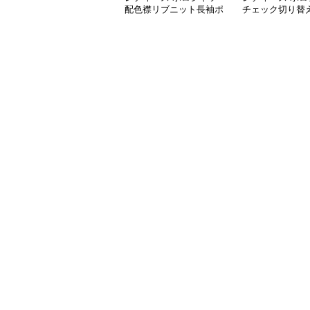
配色襟リブニット長袖ポ
チェック切り替
ロシャツ
長袖ポロシャツ