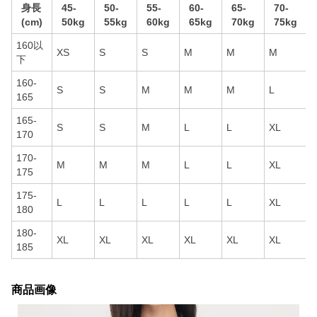
身長
45-
50-
55-
60-
65-
70-
(cm)
50kg
55kg
60kg
65kg
70kg
75kg
160以
XS
S
S
M
M
M
下
160-
S
S
M
M
M
L
165
165-
S
S
M
L
L
XL
170
170-
M
M
M
L
L
XL
175
175-
L
L
L
L
L
XL
180
180-
XL
XL
XL
XL
XL
XL
185
商品画像