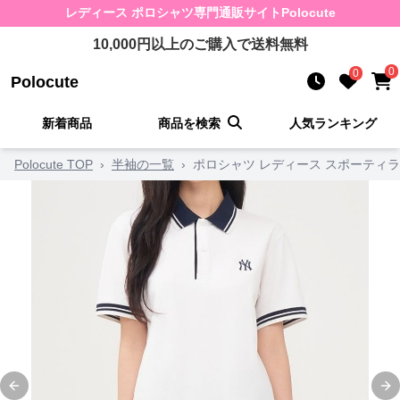
レディース ポロシャツ
専門通販サイト
Polocute
10,000
円以上のご購入で送料無料
0
0
Polocute
新着商品
商品を検索
人気ランキング
Polocute TOP
›
半袖の一覧
›
ポロシャツ レディース スポーティ
Previous slide
Ne