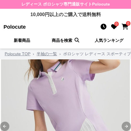
レディース ポロシャツ
専門通販サイト
Polocute
10,000
円以上のご購入で送料無料
0
0
Polocute
新着商品
商品を検索
人気ランキング
Polocute TOP
›
半袖の一覧
›
ポロシャツ レディース スポーティ
Previous slide
Ne