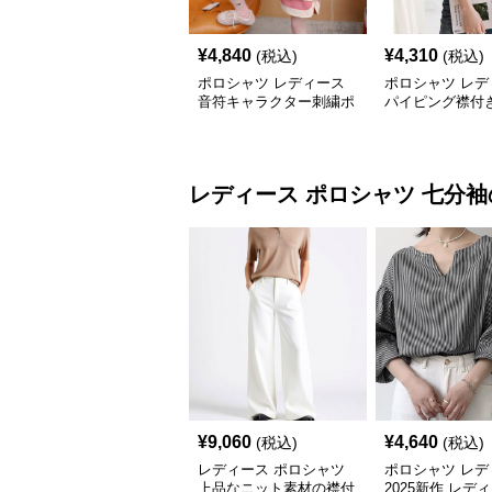
¥
4,840
¥
4,310
(税込)
(税込)
ポロシャツ レディース
ポロシャツ レデ
音符キャラクター刺繍ポ
パイピング襟付
ロシャツ
ンポイントポロ
レディース ポロシャツ
七分袖
¥
9,060
¥
4,640
(税込)
(税込)
レディース ポロシャツ
ポロシャツ レデ
上品なニット素材の襟付
2025新作 レデ