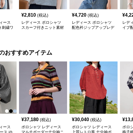
¥
2,810
¥
4,720
¥
4,2
(税込)
(税込)
ィース
レディース ポロシャツ
レディース ポロシャツ
レデ
き刺繍ワ
スカーフ付きニット素材
配色衿ジップアップレデ
イプ
シャツ
ポロシャツ
ィースポロシャツ半袖
ャツ
のおすすめアイテム
¥
37,180
¥
30,040
¥
13,
(税込)
(税込)
ィース
ポロシャツ レディース
ポロシャツ レディース
ポロ
ィース ゆ
マルチボーダー七分袖ニ
上質レトロ風 七分袖ポ
格子