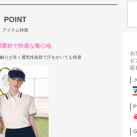
POINT
アイテム特徴
綿素材で快適な着心地
お
肌触りが良く通気性抜群で汗をかいても快適
ビ
応
P
G