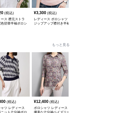
20
¥
3,300
¥
36,480
(税込)
(税込)
(税込)
ィース 襟元ストラ
レディース ポロシャツ
ポロシャツ レディース
配色切替半袖ポロシ
ジップアップ襟付き半袖
マリンスタイル 上品ポ
ロシャツ
もっと見る
800
¥
12,400
¥
14,080
(税込)
(税込)
(税込)
シャツ レディース
ポロシャツ レディース
ポロシャツ レディース
柄ニット七分袖ポロ
優美な七分袖ペイズリー
花柄シースルー 七分袖