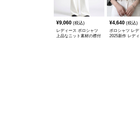
¥
9,060
¥
4,640
(税込)
(税込)
レディース ポロシャツ
ポロシャツ レデ
上品なニット素材の襟付
2025新作 レデ
き七分袖トップス
ったり七分袖ポ
4色展開