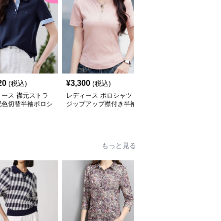
20
¥
3,300
¥
36,480
(税込)
(税込)
(税込)
ィース 襟元ストラ
レディース ポロシャツ
ポロシャツ レディース
配色切替半袖ポロシ
ジップアップ襟付き半袖
マリンスタイル 上品ポ
ロシャツ
もっと見る