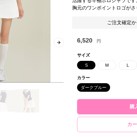
活躍する半袖ポロシャツです
胸元のワンポイントロゴがさ
ご注文確定か
6,520
円
Next slide
サイズ
S
M
L
カラー
ダークブルー
購
カー