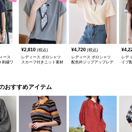
¥
2,810
¥
4,720
¥
4,2
(税込)
(税込)
ィース
レディース ポロシャツ
レディース ポロシャツ
レデ
き刺繍ワ
スカーフ付きニット素材
配色衿ジップアップレデ
イプ
シャツ
ポロシャツ
ィースポロシャツ半袖
ャツ
のおすすめアイテム