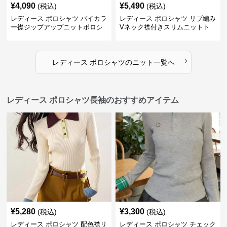
¥
4,090
¥
5,490
(税込)
(税込)
レディース ポロシャツ バイカラ
レディース ポロシャツ リブ編み
ー襟ジップアップニットポロシ
Vネック襟付きスリムニットト
ャツ
ップス
›
レディース ポロシャツ
の
ニット
一覧へ
レディース ポロシャツ長袖のおすすめアイテム
¥
5,280
¥
3,300
(税込)
(税込)
レディース ポロシャツ 配色襟リ
レディース ポロシャツ チェック