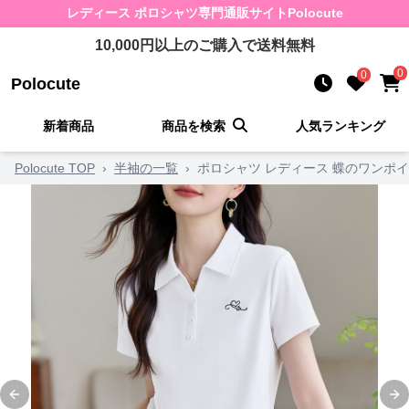
レディース ポロシャツ
専門通販サイト
Polocute
10,000
円以上のご購入で送料無料
0
0
Polocute
新着商品
商品を検索
人気ランキング
Polocute TOP
›
半袖の一覧
›
ポロシャツ レディース 蝶のワンポ
Previous slide
Ne