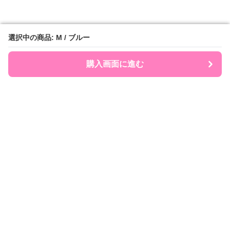
選択中の商品: M / ブルー
選択中の商品: M / ブルー
購入画面に進む
購入画面に進む
Polocute
について
利用規約