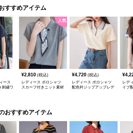
おすすめアイテム
人気
¥
2,810
¥
4,720
¥
4,2
(税込)
(税込)
ィース
レディース ポロシャツ
レディース ポロシャツ
レデ
き刺繍ワ
スカーフ付きニット素材
配色衿ジップアップレデ
イプ
シャツ
ポロシャツ
ィースポロシャツ半袖
ャツ
のおすすめアイテム