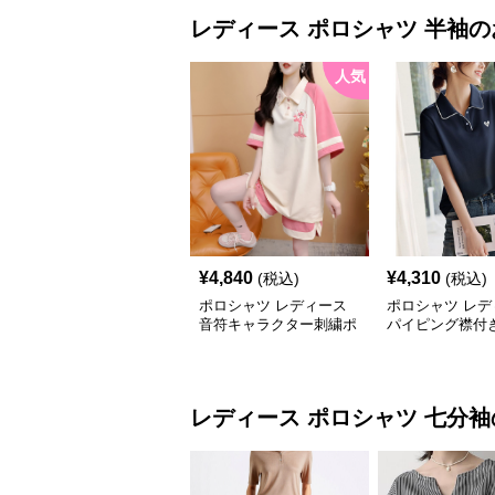
レディース ポロシャツ
半袖
の
人気
¥
4,840
¥
4,310
(税込)
(税込)
ポロシャツ レディース
ポロシャツ レデ
音符キャラクター刺繍ポ
パイピング襟付
ロシャツ
ンポイントポロ
レディース ポロシャツ
七分袖