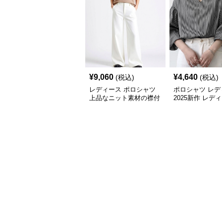
¥
9,060
¥
4,640
(税込)
(税込)
レディース ポロシャツ
ポロシャツ レデ
上品なニット素材の襟付
2025新作 レデ
き七分袖トップス
ったり七分袖ポ
4色展開