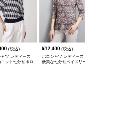
800
¥
12,400
¥
14,080
(税込)
(税込)
(税込)
シャツ レディース
ポロシャツ レディース
ポロシャツ レディース
柄ニット七分袖ポロ
優美な七分袖ペイズリー
花柄シースルー 七分袖
ツ
ポロシャツ
ポロシャツ