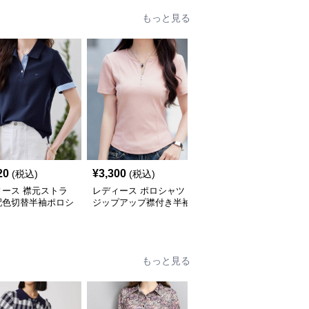
もっと見る
20
¥
3,300
¥
36,480
(税込)
(税込)
(税込)
ィース 襟元ストラ
レディース ポロシャツ
ポロシャツ レディース
配色切替半袖ポロシ
ジップアップ襟付き半袖
マリンスタイル 上品ポ
ロシャツ
もっと見る