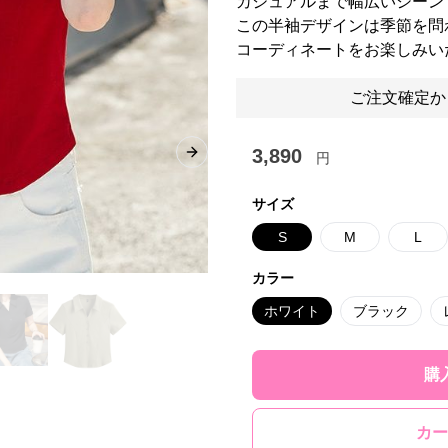
カジュアルまで幅広いシーン
この半袖デザインは季節を問
コーディネートをお楽しみい
ご注文確定か
3,890
円
Next slide
サイズ
S
M
L
カラー
ホワイト
ブラック
購
カー