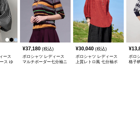
¥
37,180
¥
30,040
¥
13,
(税込)
(税込)
ィース
ポロシャツ レディース
ポロシャツ レディース
ポロ
ィース ゆ
マルチボーダー七分袖ニ
上質レトロ風 七分袖ポ
格子
ロシャツ
ットポロ
ロシャツ
シャ