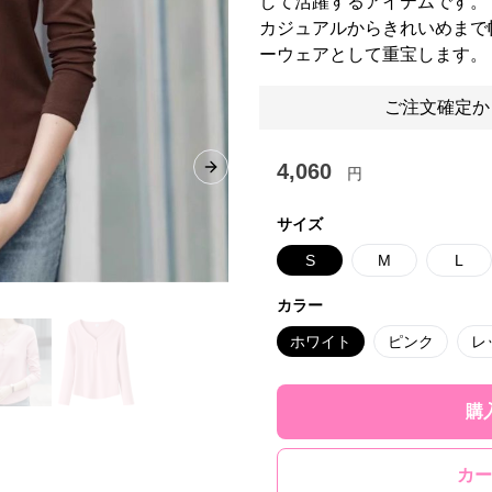
して活躍するアイテムです。
カジュアルからきれいめまで
ーウェアとして重宝します。
ご注文確定か
4,060
円
Next slide
サイズ
S
M
L
カラー
ホワイト
ピンク
レ
購
カー