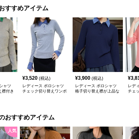
おすすめアイテム
¥
3,520
¥
3,900
¥
3,8
(税込)
(税込)
シャツ
レディース ポロシャツ
レディース ポロシャツ
レデ
え襟付き
チェック切り替えワンポ
格子切り替え襟が上品な
チェ
イント刺繍長袖ポロシャ
長袖ポロシャツ
イン
ツ
のおすすめアイテム
人気