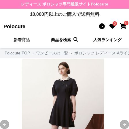
レディース ポロシャツ
専門通販サイト
Polocute
10,000
円以上のご購入で送料無料
0
0
Polocute
新着商品
商品を検索
人気ランキング
Polocute TOP
›
ワンピースの一覧
›
ポロシャツ レディース Aラ
Previous slide
Ne