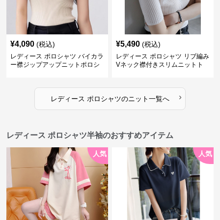
¥
4,090
¥
5,490
(税込)
(税込)
レディース ポロシャツ バイカラ
レディース ポロシャツ リブ編み
ー襟ジップアップニットポロシ
Vネック襟付きスリムニットト
ャツ
ップス
›
レディース ポロシャツ
の
ニット
一覧へ
レディース ポロシャツ半袖のおすすめアイテム
人気
人気