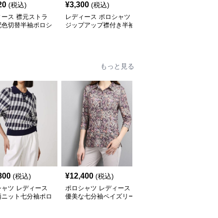
20
¥
3,300
¥
36,480
(税込)
(税込)
(税込)
ィース 襟元ストラ
レディース ポロシャツ
ポロシャツ レディース
配色切替半袖ポロシ
ジップアップ襟付き半袖
マリンスタイル 上品ポ
ロシャツ
もっと見る
800
¥
12,400
¥
14,080
(税込)
(税込)
(税込)
シャツ レディース
ポロシャツ レディース
ポロシャツ レディース
柄ニット七分袖ポロ
優美な七分袖ペイズリー
花柄シースルー 七分袖
ツ
ポロシャツ
ポロシャツ