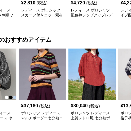
¥
2,810
¥
4,720
¥
4,2
(税込)
(税込)
ィース
レディース ポロシャツ
レディース ポロシャツ
レデ
き刺繍ワ
スカーフ付きニット素材
配色衿ジップアップレデ
イプ
シャツ
ポロシャツ
ィースポロシャツ半袖
ャツ
のおすすめアイテム
¥
37,180
¥
30,040
¥
13,
(税込)
(税込)
ィース
ポロシャツ レディース
ポロシャツ レディース
ポロ
ィース ゆ
マルチボーダー七分袖ニ
上質レトロ風 七分袖ポ
格子
ロシャツ
ットポロ
ロシャツ
シャ