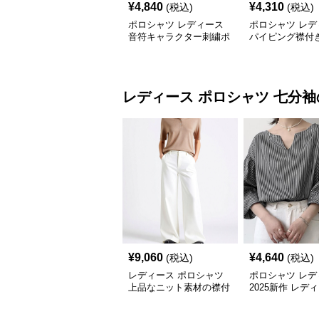
¥
4,840
¥
4,310
(税込)
(税込)
ポロシャツ レディース
ポロシャツ レデ
音符キャラクター刺繍ポ
パイピング襟付
ロシャツ
ンポイントポロ
レディース ポロシャツ
七分袖
¥
9,060
¥
4,640
(税込)
(税込)
レディース ポロシャツ
ポロシャツ レデ
上品なニット素材の襟付
2025新作 レデ
き七分袖トップス
ったり七分袖ポ
4色展開