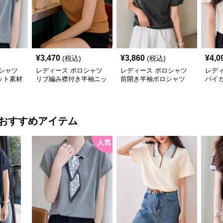
¥
3,470
¥
3,860
¥
4,0
(税込)
(税込)
シャツ
レディース ポロシャツ
レディース ポロシャツ
レデ
ット素材
リブ編み襟付き半袖ニッ
前開き半袖ポロシャツ
バイ
トポロシャツ
薄手ニット 襟付き
プニ
おすすめアイテム
人気