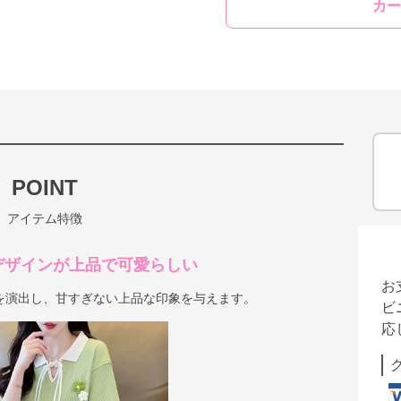
カー
POINT
アイテム特徴
デザインが上品で可愛らしい
お
を演出し、甘すぎない上品な印象を与えます。
ビ
応