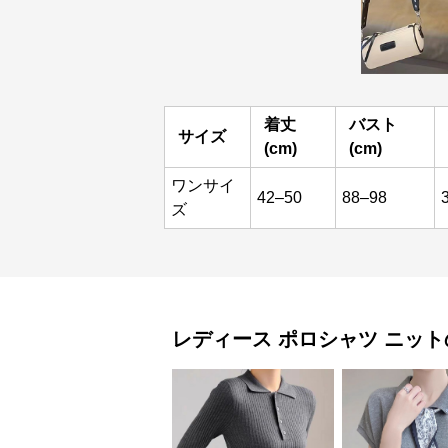
着丈
バスト
サイズ
(cm)
(cm)
ワンサイ
42–50
88–98
ズ
レディース ポロシャツ
ニット