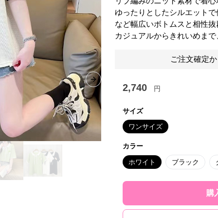
リブ編みのニット素材で着心
ゆったりとしたシルエットで
など幅広いボトムスと相性抜
カジュアルからきれいめまで
ご注文確定か
Next slide
2,740
円
サイズ
ワンサイズ
カラー
ホワイト
ブラック
購