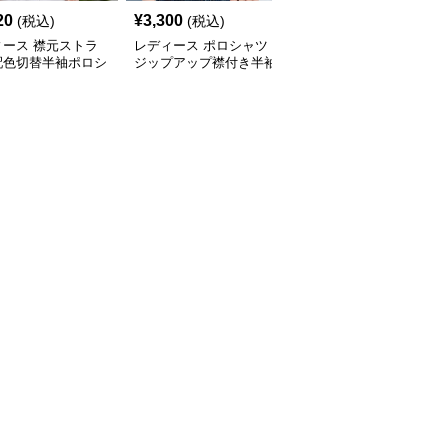
20
¥
3,300
¥
36,480
(税込)
(税込)
(税込)
ィース 襟元ストラ
レディース ポロシャツ
ポロシャツ レディース
配色切替半袖ポロシ
ジップアップ襟付き半袖
マリンスタイル 上品ポ
ロシャツ