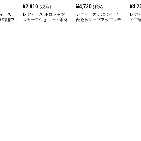
¥
2,810
¥
4,720
¥
4,2
(税込)
(税込)
ィース
レディース ポロシャツ
レディース ポロシャツ
レデ
き刺繍ワ
スカーフ付きニット素材
配色衿ジップアップレデ
イプ
シャツ
ポロシャツ
ィースポロシャツ半袖
ャツ