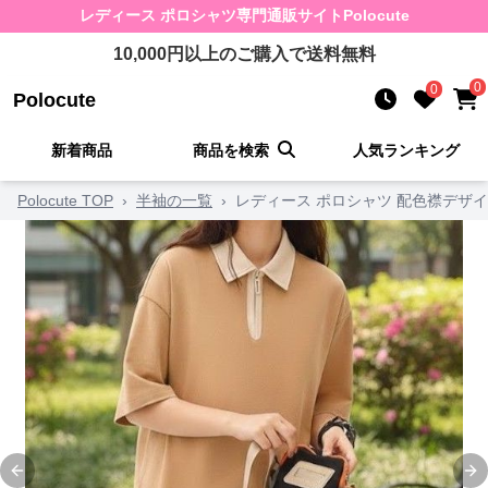
レディース ポロシャツ
専門通販サイト
Polocute
10,000
円以上のご購入で送料無料
0
0
Polocute
新着商品
商品を検索
人気ランキング
Polocute TOP
›
半袖の一覧
›
レディース ポロシャツ 配色襟デザ
Previous slide
Ne