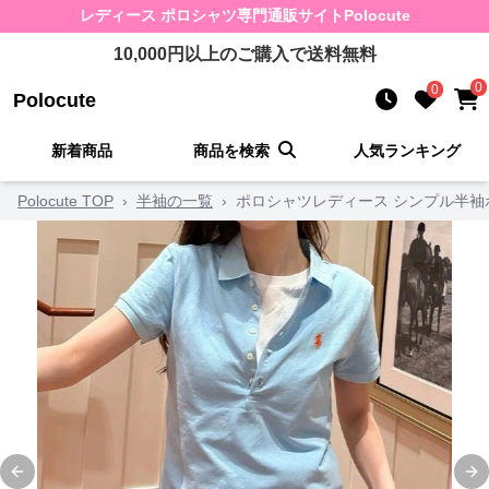
レディース ポロシャツ
専門通販サイト
Polocute
10,000
円以上のご購入で送料無料
0
0
Polocute
新着商品
商品を検索
人気ランキング
Polocute TOP
›
半袖の一覧
›
ポロシャツレディース シンプル半袖
Previous slide
Ne