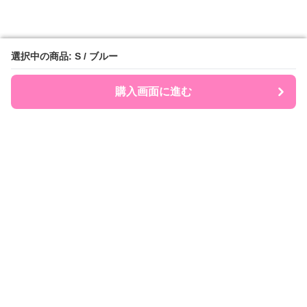
選択中の商品: S / ブルー
選択中の商品: S / ブルー
購入画面に進む
購入画面に進む
Polocute
について