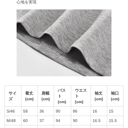
心地を実現
バス
ウエス
サイ
着丈
肩幅
袖丈
袖口
ト
ト
ズ
(cm)
(cm)
(cm)
(cm)
(cm)
(cm)
S/46
58
36
90
86
16
15
M/48
60
37
94
90
16.5
15.5