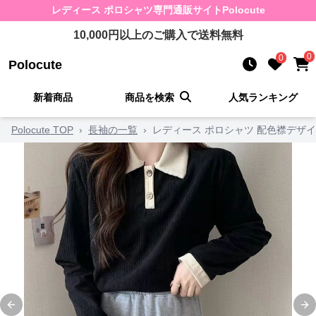
レディース ポロシャツ
専門通販サイト
Polocute
10,000
円以上のご購入で送料無料
0
0
Polocute
新着商品
商品を検索
人気ランキング
Polocute TOP
›
長袖の一覧
›
レディース ポロシャツ 配色襟デザ
Previous slide
Ne