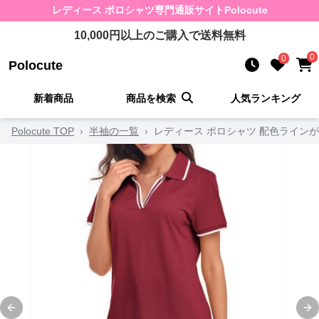
レディース ポロシャツ
専門通販サイト
Polocute
10,000
円以上のご購入で送料無料
0
0
Polocute
新着商品
商品を検索
人気ランキング
Polocute TOP
›
半袖の一覧
›
レディース ポロシャツ 配色ライン
Previous slide
Ne