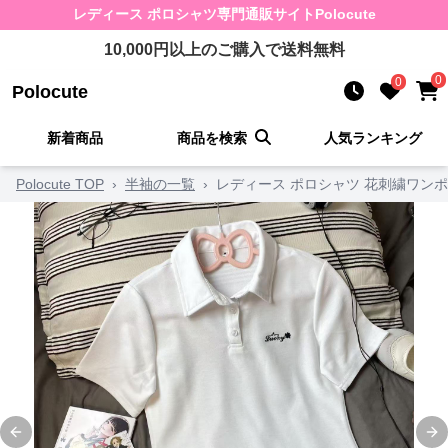
レディース ポロシャツ
専門通販サイト
Polocute
10,000
円以上のご購入で送料無料
0
0
Polocute
新着商品
商品を検索
人気ランキング
Polocute TOP
›
半袖の一覧
›
レディース ポロシャツ 花刺繍ワン
Previous slide
Ne