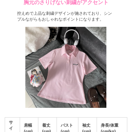
胸元のさりげない刺繍がアクセント
控えめで上品な刺繍デザインが施されており、シン
プルながらもおしゃれなポイントになります。
サ
肩幅
着丈
バスト
袖丈
身長/体重
イ
(cm)
(cm)
(cm)
(cm)
(cm/kg)