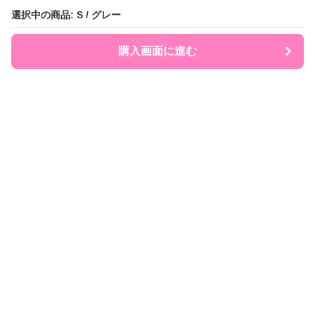
選択中の商品: S / グレー
選択中の商品: S / グレー
購入画面に進む
購入画面に進む
Polocute
について
利用規約
プライバシー