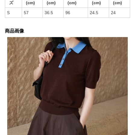
ズ
(cm)
(cm)
(cm)
(cm)
(cm)
S
57
36.5
96
24.5
24
商品画像