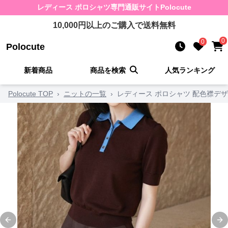
レディース ポロシャツ
専門通販サイト
Polocute
10,000
円以上のご購入で送料無料
0
0
Polocute
新着商品
商品を検索
人気ランキング
Polocute TOP
›
ニットの一覧
›
レディース ポロシャツ 配色襟デ
Previous slide
Ne