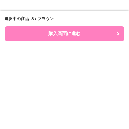
選択中の商品: S / ブラウン
選択中の商品: S / ブラウン
購入画面に進む
購入画面に進む
Polocute
について
利用規約