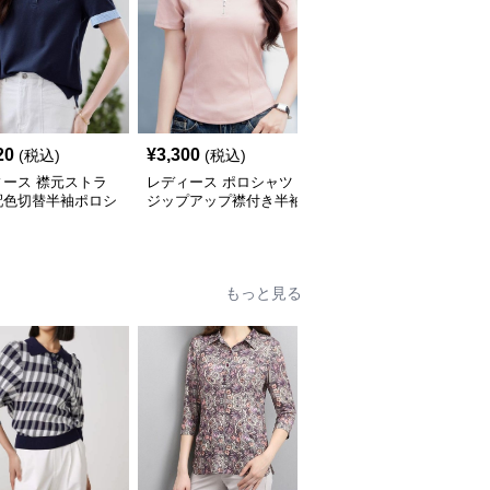
20
¥
3,300
¥
36,480
(税込)
(税込)
(税込)
ィース 襟元ストラ
レディース ポロシャツ
ポロシャツ レディース
配色切替半袖ポロシ
ジップアップ襟付き半袖
マリンスタイル 上品ポ
ロシャツ
もっと見る