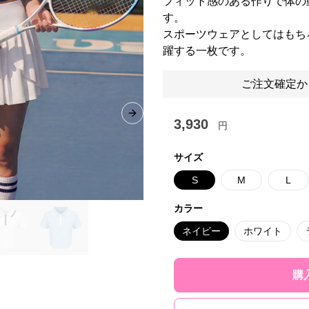
フィット感のある作りで体の
す。
スポーツウェアとしてはもち
躍する一枚です。
ご注文確定か
Next slide
3,930
円
サイズ
S
M
L
カラー
ネイビー
ホワイト
購