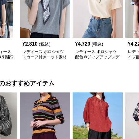
¥
2,810
¥
4,720
¥
4,2
(税込)
(税込)
ィース
レディース ポロシャツ
レディース ポロシャツ
レデ
き刺繍ワ
スカーフ付きニット素材
配色衿ジップアップレデ
イプ
シャツ
ポロシャツ
ィースポロシャツ半袖
ャツ
のおすすめアイテム