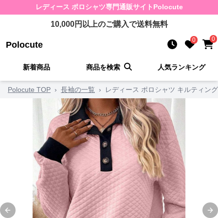
レディース ポロシャツ
専門通販サイト
Polocute
10,000
円以上のご購入で送料無料
0
0
Polocute
新着商品
商品を検索
人気ランキング
Polocute TOP
›
長袖の一覧
›
レディース ポロシャツ キルティン
Previous slide
Ne