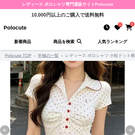
レディース ポロシャツ
専門通販サイト
Polocute
10,000
円以上のご購入で送料無料
0
0
Polocute
新着商品
商品を検索
人気ランキング
Polocute TOP
›
半袖の一覧
›
レディース ポロシャツ 小粒ドット
Previous slide
Ne