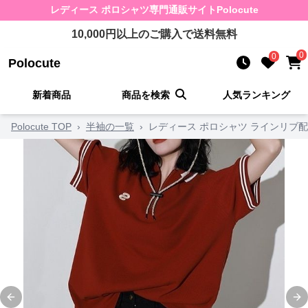
レディース ポロシャツ
専門通販サイト
Polocute
10,000
円以上のご購入で送料無料
0
0
Polocute
新着商品
商品を検索
人気ランキング
Polocute TOP
›
半袖の一覧
›
レディース ポロシャツ ラインリブ
Previous slide
Ne