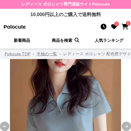
レディース ポロシャツ
専門通販サイト
Polocute
10,000
円以上のご購入で送料無料
0
0
Polocute
新着商品
商品を検索
人気ランキング
Polocute TOP
›
半袖の一覧
›
レディース ポロシャツ 配色襟デザ
Previous slide
Ne