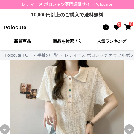
レディース ポロシャツ
専門通販サイト
Polocute
10,000
円以上のご購入で送料無料
0
0
Polocute
新着商品
商品を検索
人気ランキング
Polocute TOP
›
半袖の一覧
›
レディース ポロシャツ カラフルボ
Previous slide
Ne