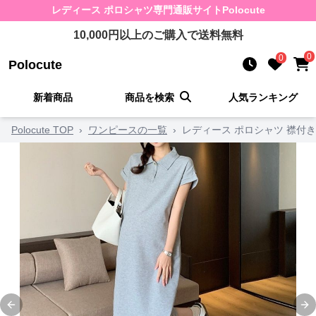
レディース ポロシャツ
専門通販サイト
Polocute
10,000
円以上のご購入で送料無料
0
0
Polocute
新着商品
商品を検索
人気ランキング
Polocute TOP
›
ワンピースの一覧
›
レディース ポロシャツ 襟付
Previous slide
Ne