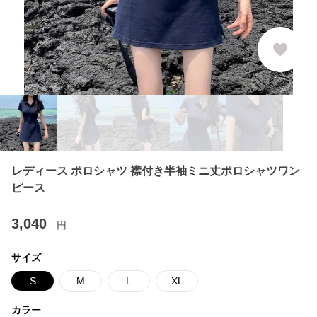
レディース ポロシャツ 襟付き半袖ミニ丈ポロシャツワン
ピース
3,040
円
サイズ
S
M
L
XL
カラー