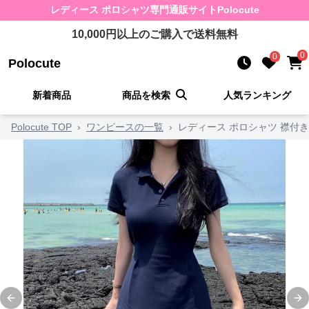
レディース ポロシャツ
専門通販サイト
Polocute
10,000
円以上のご購入で送料無料
0
0
Polocute
新着商品
商品を検索
人気ランキング
Polocute TOP
›
ワンピースの一覧
›
レディース ポロシャツ 襟付
Previous slide
Ne