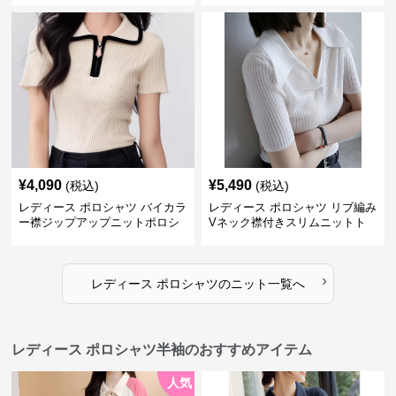
¥
4,090
¥
5,490
(税込)
(税込)
レディース ポロシャツ バイカラ
レディース ポロシャツ リブ編み
ー襟ジップアップニットポロシ
Vネック襟付きスリムニットト
ャツ
ップス
›
レディース ポロシャツ
の
ニット
一覧へ
レディース ポロシャツ半袖のおすすめアイテム
人気