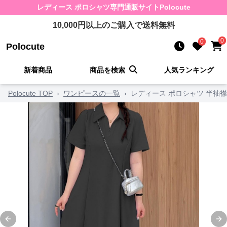
レディース ポロシャツ
専門通販サイト
Polocute
10,000
円以上のご購入で送料無料
0
0
Polocute
新着商品
商品を検索
人気ランキング
Polocute TOP
›
ワンピースの一覧
›
レディース ポロシャツ 半袖
Previous slide
Ne