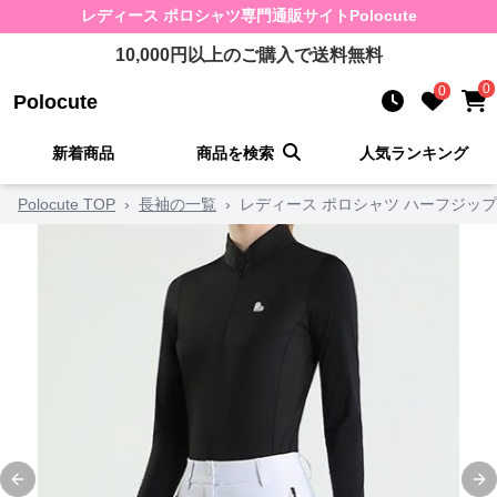
レディース ポロシャツ
専門通販サイト
Polocute
10,000
円以上のご購入で送料無料
0
0
Polocute
新着商品
商品を検索
人気ランキング
Polocute TOP
›
長袖の一覧
›
レディース ポロシャツ ハーフジッ
Previous slide
Ne