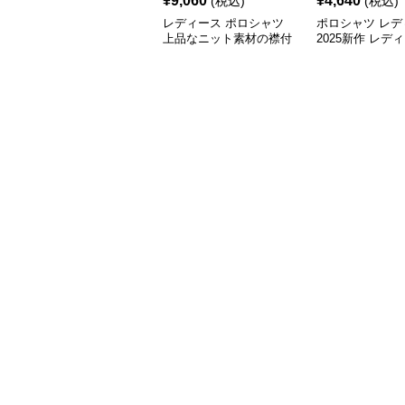
¥
9,060
¥
4,640
(税込)
(税込)
レディース ポロシャツ
ポロシャツ レデ
上品なニット素材の襟付
2025新作 レデ
き七分袖トップス
ったり七分袖ポ
4色展開