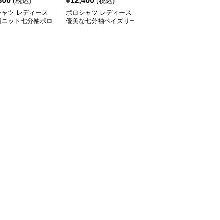
800
¥
12,400
¥
14,080
(税込)
(税込)
(税込)
シャツ レディース
ポロシャツ レディース
ポロシャツ レディース
柄ニット七分袖ポロ
優美な七分袖ペイズリー
花柄シースルー 七分袖
ツ
ポロシャツ
ポロシャツ