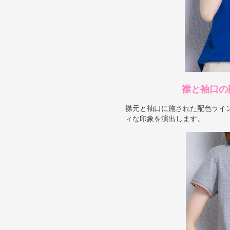
襟と袖口の
襟元と袖口に施された配色ライ
ィな印象を演出します。