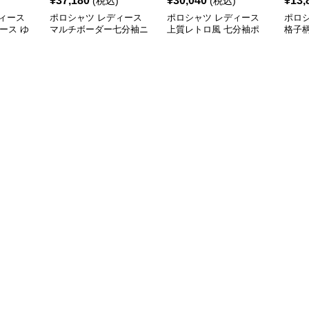
¥
37,180
¥
30,040
¥
13,
(税込)
(税込)
ィース
ポロシャツ レディース
ポロシャツ レディース
ポロ
ィース ゆ
マルチボーダー七分袖ニ
上質レトロ風 七分袖ポ
格子
ロシャツ
ットポロ
ロシャツ
シャ