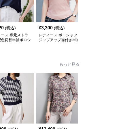
20
¥
3,300
¥
36,480
(税込)
(税込)
(税込)
ィース 襟元ストラ
レディース ポロシャツ
ポロシャツ レディース
配色切替半袖ポロシ
ジップアップ襟付き半袖
マリンスタイル 上品ポ
ロシャツ
もっと見る