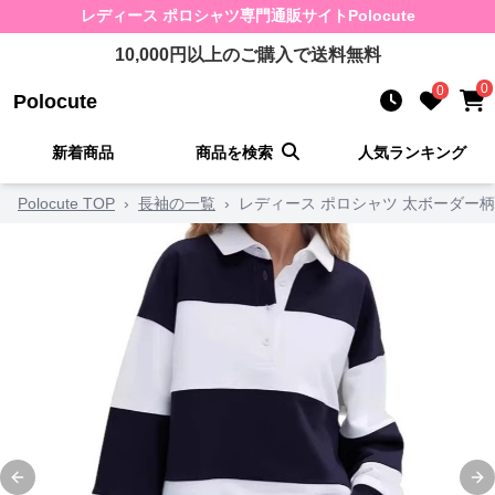
レディース ポロシャツ
専門通販サイト
Polocute
10,000
円以上のご購入で送料無料
0
0
Polocute
新着商品
商品を検索
人気ランキング
Polocute TOP
›
長袖の一覧
›
レディース ポロシャツ 太ボーダー
Previous slide
Ne