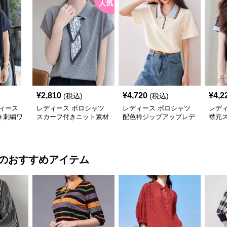
人気
¥
2,810
¥
4,720
¥
4,2
(税込)
(税込)
ィース
レディース ポロシャツ
レディース ポロシャツ
レデ
き刺繍ワ
スカーフ付きニット素材
配色衿ジップアップレデ
襟元
シャツ
ポロシャツ
ィースポロシャツ半袖
半袖
のおすすめアイテム