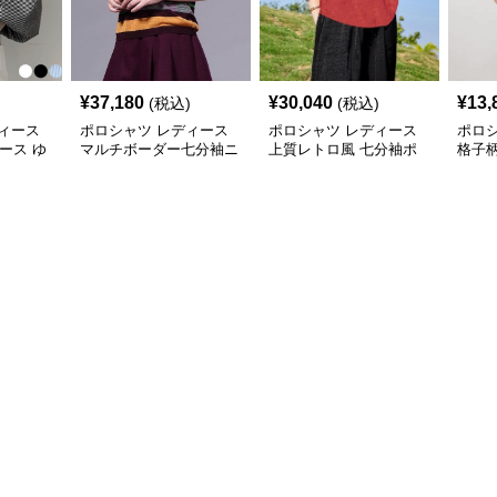
¥
37,180
¥
30,040
¥
13,
(税込)
(税込)
ィース
ポロシャツ レディース
ポロシャツ レディース
ポロ
ィース ゆ
マルチボーダー七分袖ニ
上質レトロ風 七分袖ポ
格子
ロシャツ
ットポロ
ロシャツ
シャ