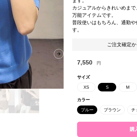
ます。
カジュアルからきれいめまで
万能アイテムです。
普段使いはもちろん、通勤や
す。
ご注文確定か
Next slide
7,550
円
サイズ
XS
S
M
カラー
ブルー
ブラウン
チ
購