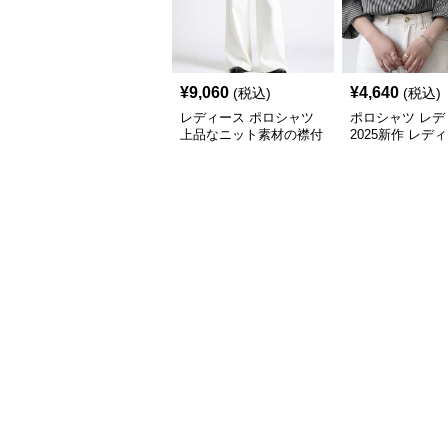
¥
9,060
¥
4,640
(税込)
(税込)
レディース ポロシャツ
ポロシャツ レデ
上品なニット素材の襟付
2025新作 レデ
き七分袖トップス
ったり七分袖ポ
4色展開