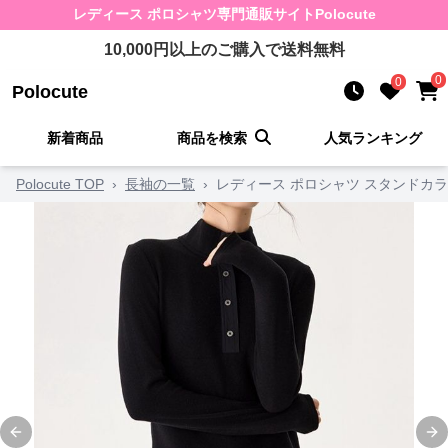
レディース ポロシャツ
専門通販サイト
Polocute
10,000
円以上のご購入で送料無料
0
0
Polocute
新着商品
商品を検索
人気ランキング
Polocute TOP
›
長袖の一覧
›
レディース ポロシャツ スタンドカ
Previous slide
Ne