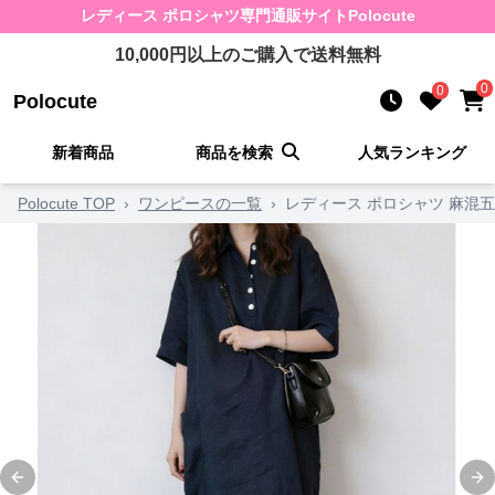
レディース ポロシャツ
専門通販サイト
Polocute
10,000
円以上のご購入で送料無料
0
0
Polocute
新着商品
商品を検索
人気ランキング
Polocute TOP
›
ワンピースの一覧
›
レディース ポロシャツ 麻混
Previous slide
Ne