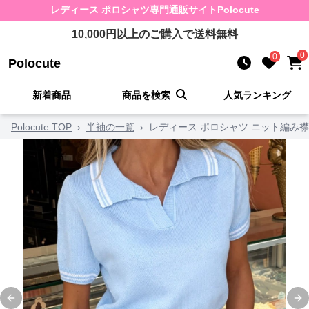
レディース ポロシャツ
専門通販サイト
Polocute
10,000
円以上のご購入で送料無料
0
0
Polocute
新着商品
商品を検索
人気ランキング
Polocute TOP
›
半袖の一覧
›
レディース ポロシャツ ニット編み
Previous slide
Ne