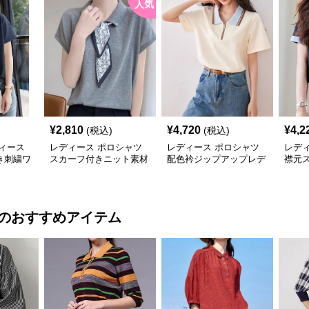
人気
¥
2,810
¥
4,720
¥
4,2
(税込)
(税込)
ィース
レディース ポロシャツ
レディース ポロシャツ
レデ
き刺繍ワ
スカーフ付きニット素材
配色衿ジップアップレデ
襟元
シャツ
ポロシャツ
ィースポロシャツ半袖
半袖
のおすすめアイテム