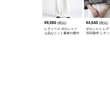
¥
9,060
¥
4,640
(税込)
(税込)
レディース ポロシャツ
ポロシャツ レデ
上品なニット素材の襟付
2025新作 レデ
き七分袖トップス
ったり七分袖ポ
4色展開