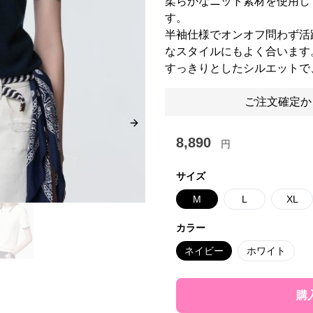
柔らかなニット素材を使用し
す。
半袖仕様でオンオフ問わず活
なスタイルにもよく合います
すっきりとしたシルエットで
ご注文確定か
Next slide
8,890
円
サイズ
M
L
XL
カラー
ネイビー
ホワイト
購