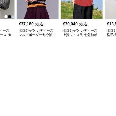
¥
37,180
¥
30,040
¥
13,
(税込)
(税込)
ィース
ポロシャツ レディース
ポロシャツ レディース
ポロ
ィース ゆ
マルチボーダー七分袖ニ
上質レトロ風 七分袖ポ
格子
ロシャツ
ットポロ
ロシャツ
シャ