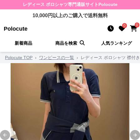
レディース ポロシャツ
専門通販サイト
Polocute
10,000
円以上のご購入で送料無料
0
0
Polocute
新着商品
商品を検索
人気ランキング
Polocute TOP
›
ワンピースの一覧
›
レディース ポロシャツ 襟付
Previous slide
Ne