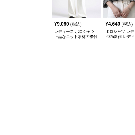
¥
9,060
¥
4,640
(税込)
(税込)
レディース ポロシャツ
ポロシャツ レデ
上品なニット素材の襟付
2025新作 レデ
き七分袖トップス
ったり七分袖ポ
4色展開