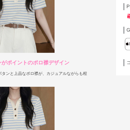
P
G
ンがポイントのポロ襟デザイン
ボタンと上品なポロ襟が、カジュアルながらも程
。