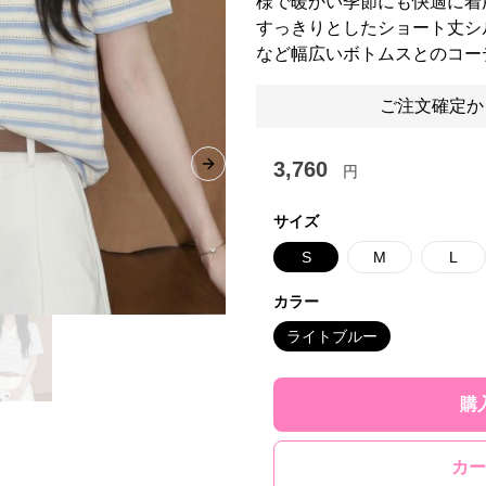
様で暖かい季節にも快適に着
すっきりとしたショート丈シ
など幅広いボトムスとのコー
ご注文確定か
3,760
円
Next slide
サイズ
S
M
L
カラー
ライトブルー
購
カー