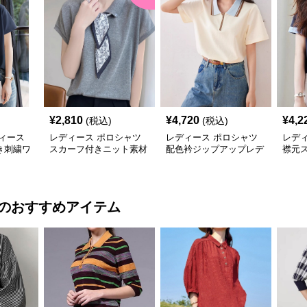
¥
2,810
¥
4,720
¥
4,2
(税込)
(税込)
ィース
レディース ポロシャツ
レディース ポロシャツ
レデ
き刺繍ワ
スカーフ付きニット素材
配色衿ジップアップレデ
襟元
シャツ
ポロシャツ
ィースポロシャツ半袖
半袖
のおすすめアイテム