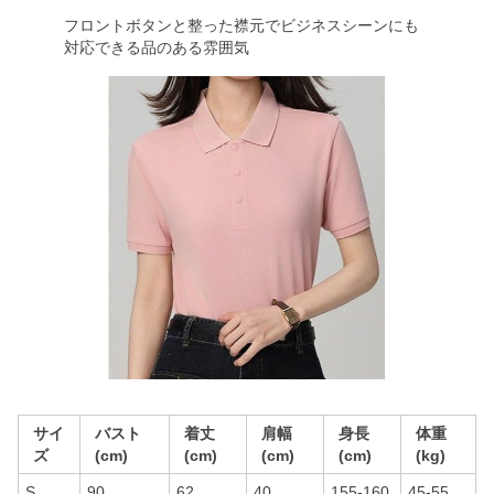
フロントボタンと整った襟元でビジネスシーンにも
対応できる品のある雰囲気
サイ
バスト
着丈
肩幅
身長
体重
ズ
(cm)
(cm)
(cm)
(cm)
(kg)
S
90
62
40
155-160
45-55