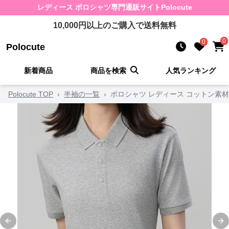
レディース ポロシャツ
専門通販サイト
Polocute
10,000
円以上のご購入で送料無料
0
0
Polocute
新着商品
商品を検索
人気ランキング
Polocute TOP
›
半袖の一覧
›
ポロシャツ レディース コットン素
Previous slide
Ne