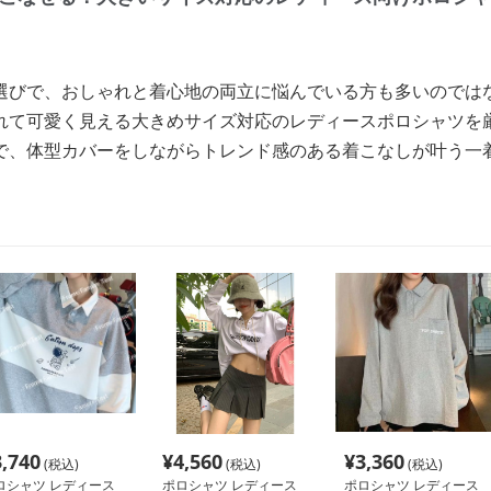
選びで、おしゃれと着心地の両立に悩んでいる方も多いのでは
れて可愛く見える大きめサイズ対応のレディースポロシャツを
で、体型カバーをしながらトレンド感のある着こなしが叶う一
3,740
¥
4,560
¥
3,360
(税込)
(税込)
(税込)
ロシャツ レディース
ポロシャツ レディース
ポロシャツ レディース