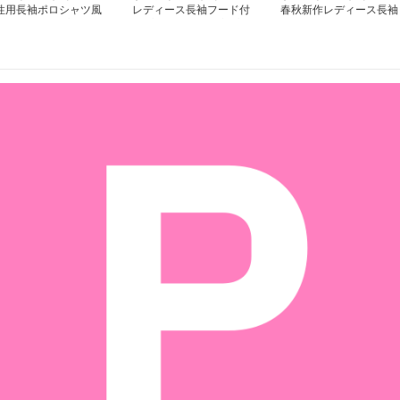
性用長袖ポロシャツ風
レディース長袖フード付
春秋新作レディース長袖
ジュアルトップス
きプルオーバー文字プリ
ポロシャツ グレー ゆっ
ント白
たりシルエット