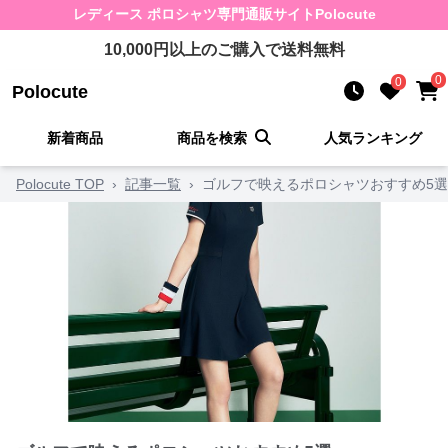
レディース ポロシャツ
専門通販サイト
Polocute
10,000
円以上のご購入で送料無料
0
0
Polocute
新着商品
商品を検索
人気ランキング
Polocute TOP
›
記事一覧
›
ゴルフで映えるポロシャツおすすめ5選