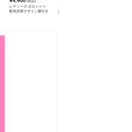
¥
4,400
¥
8,410
¥
7,290
(税込)
(税込)
(税込
レディース ポロシャツ
レディース ポロシャツ
レディース ポ
配色切替デザイン襟付き
配色切替デザイン長袖ゴ
配色襟デザイン
長袖ゴルフウェア
ルフポロシャツ
フポロシャツ