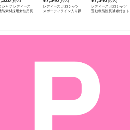
7,320
¥
7,340
¥
7,340
(税込)
(税込)
(税込)
ロシャツ レディース
レディース ポロシャツ
レディース ポロシャツ
機能素材採用女性用長
スポーティライン入り襟
運動機能性長袖襟付きト
襟付きスポーツウェア
付き長袖ポロシャツ
ップス