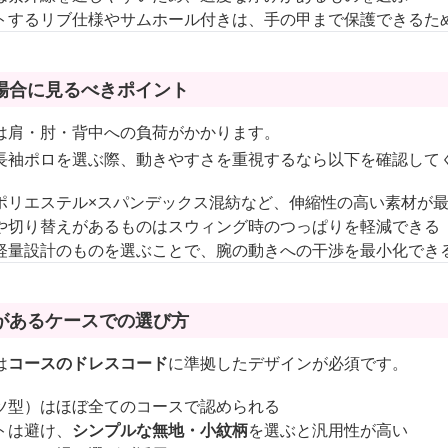
トするリブ仕様やサムホール付きは、手の甲まで保護できるた
場合に見るべきポイント
は肩・肘・背中への負荷がかかります。
長袖ポロを選ぶ際、動きやすさを重視するなら以下を確認して
ポリエステル×スパンデックス混紡など、伸縮性の高い素材が
や切り替えがあるものはスウィング時のつっぱりを軽減できる
軽量設計のものを選ぶことで、腕の動きへの干渉を最小化でき
があるケースでの選び方
は
コースのドレスコード
に準拠したデザインが必須です。
ツ型）はほぼ全てのコースで認められる
トは避け、
シンプルな無地・小紋柄
を選ぶと汎用性が高い