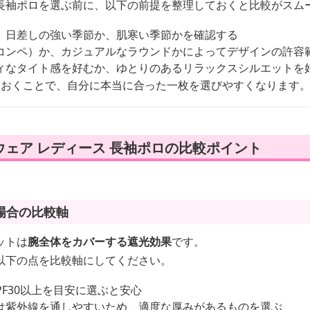
長袖ポロを選ぶ前に、以下の前提を整理しておくと比較がスム
、日差しの強い季節か、肌寒い季節かを確認する
コンペ）か、カジュアルなラウンドかによってデザインの許容
ィなタイト感を好むか、ゆとりのあるリラックスシルエットを
ておくことで、自分に本当に合った一枚を選びやすくなります
ェア レディース 長袖ポロの比較ポイント
場合の比較軸
ットは
腕全体をカバーする遮光効果
です。
以下の点を比較軸にしてください。
PF30以上を目安に選ぶと安心
は紫外線を通しやすいため、適度な厚みがあるものを選ぶ