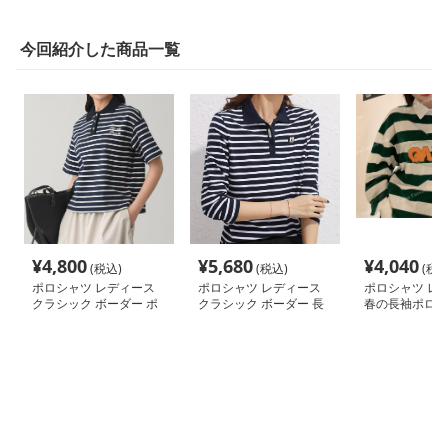
今回紹介した商品一覧
¥
4,800
¥
5,680
¥
4,040
(税込)
(税込)
(税込
ポロシャツ レディース
ポロシャツ レディース
ポロシャツ レ
クラシック ボーダー ポ
クラシック ボーダー 長
春の長袖ポロシ
ロシャツ
袖ポロシャツ
ディース ボー
ップス