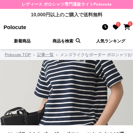
レディース ポロシャツ
専門通販サイト
Polocute
10,000
円以上のご購入で送料無料
0
0
Polocute
新着商品
商品を検索
人気ランキング
Polocute TOP
›
記事一覧
›
メンズライクなボーダー ポロシャツお