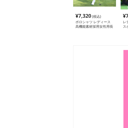
¥
7,320
¥
(税込)
ポロシャツ レディース
レ
高機能素材採用女性用長
ス
袖襟付きスポーツウェア
付