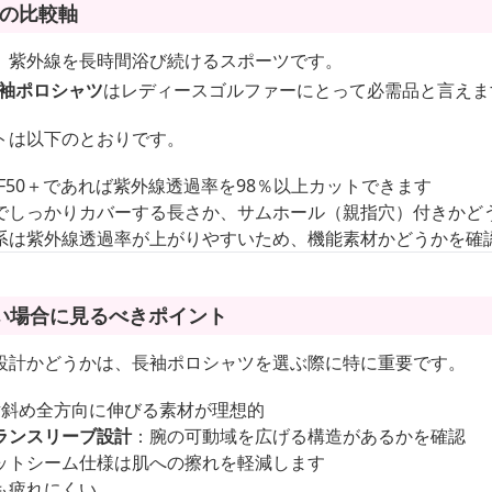
合の比較軸
、紫外線を長時間浴び続けるスポーツです。
長袖ポロシャツ
はレディースゴルファーにとって必需品と言えま
トは以下のとおりです。
PF50＋であれば紫外線透過率を98％以上カットできます
でしっかりカバーする長さか、サムホール（親指穴）付きかど
系は紫外線透過率が上がりやすいため、機能素材かどうかを確
い場合に見るべきポイント
設計かどうかは、長袖ポロシャツを選ぶ際に特に重要です。
横斜め全方向に伸びる素材が理想的
ランスリーブ設計
：腕の可動域を広げる構造があるかを確認
ットシーム仕様は肌への擦れを軽減します
も疲れにくい