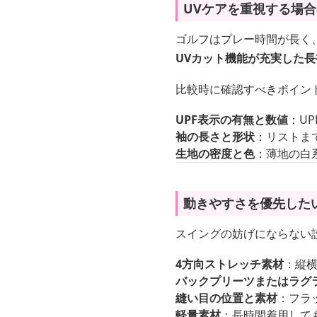
UVケアを重視する場
ゴルフはプレー時間が長く
UVカット機能が充実した
比較時に確認すべきポイン
UPF表示の有無と数値
：U
袖の長さと形状
：リストま
生地の密度と色
：薄地の白
動きやすさを優先した
スイングの妨げにならない
4方向ストレッチ素材
：縦
バックプリーツまたはラグ
縫い目の位置と素材
：フラ
軽量素材
：長時間着用して